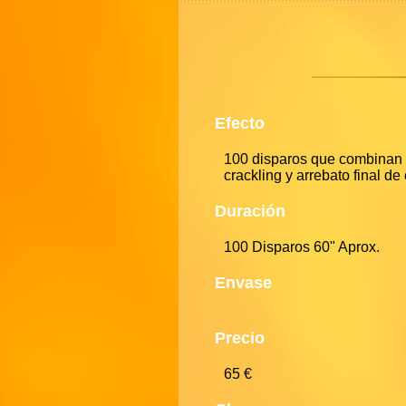
Efecto
100 disparos que combinan v
crackling y arrebato final de 
Duración
100 Disparos 60" Aprox.
Envase
Precio
65 €